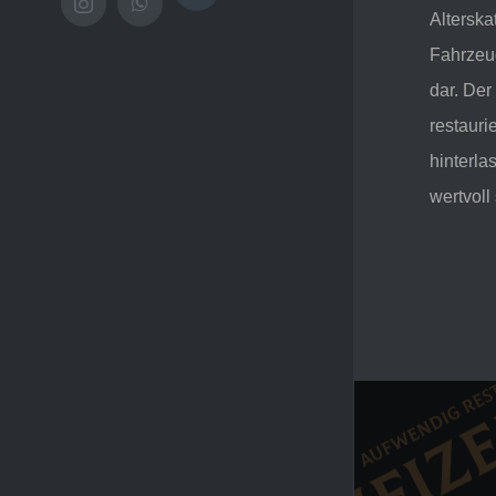
Instagram
WhatsApp
Alterska
Fahrzeug
dar. Der
restaur
hinterla
wertvoll