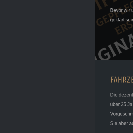
Bevor wir 
geklärt sei
FAHRZ
Die dezent
über 25 Ja
Vorgeschma
Sie aber a