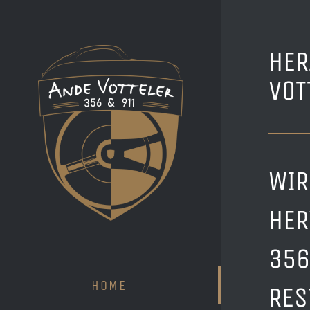
Zum
Inhalt
HER
springen
VOT
WIR
HER
356
HOME
RES