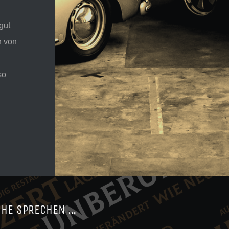
gut
n von
so
CHE SPRECHEN …