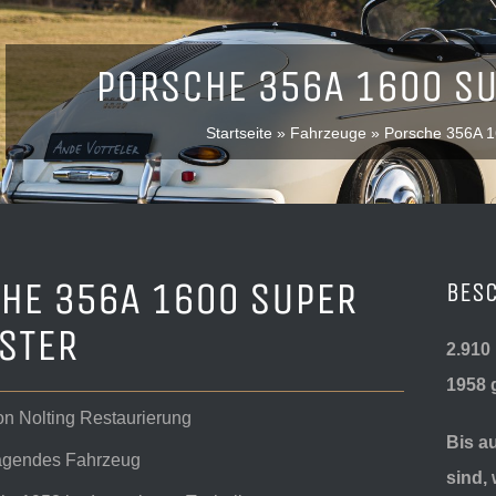
PORSCHE 356A 1600 SU
Startseite
»
Fahrzeuge
»
Porsche 356A 1
HE 356A 1600 SUPER
BES
STER
2.910
1958 
on Nolting Restaurierung
Bis a
agendes Fahrzeug
sind,