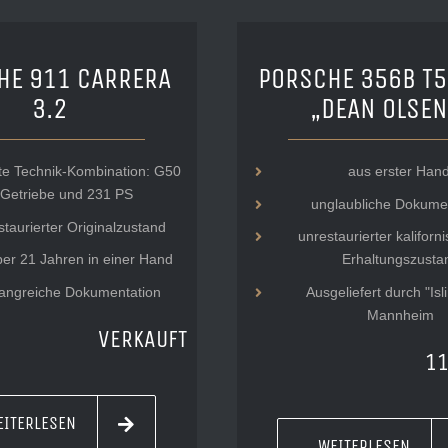
HE 911 CARRERA
PORSCHE 356B T5
3.2
„DEAN OLSEN
te Technik-Kombination: G50
aus erster Hand
Getriebe und 231 PS
unglaubliche Dokume
taurierter Originalzustand
unrestaurierter kaliforn
ber 21 Jahren in einer Hand
Erhaltungszusta
angreiche Dokumentation
Ausgeliefert durch "Isl
Mannheim
VERKAUFT
11
EITERLESEN
WEITERLESEN