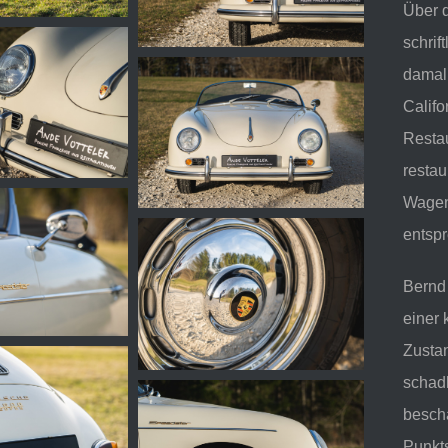
Über d
schrif
damal
Califo
Restau
resta
Wagen 
entsp
Bernd
einer
Zusta
schad
bescha
Punkt