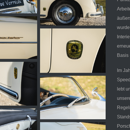
Arbeit
äußers
wurde
Interi
erneue
Basis
Im Ja
Speed
lebt u
unsere
Regel
Stand
Porsch