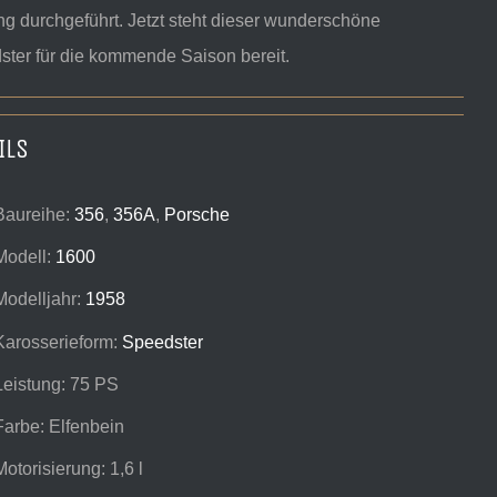
g durchgeführt. Jetzt steht dieser wunderschöne
ster für die kommende Saison bereit.
ILS
Baureihe:
356
,
356A
,
Porsche
Modell:
1600
Modelljahr:
1958
Karosserieform:
Speedster
Leistung: 75 PS
Farbe: Elfenbein
Motorisierung: 1,6 l