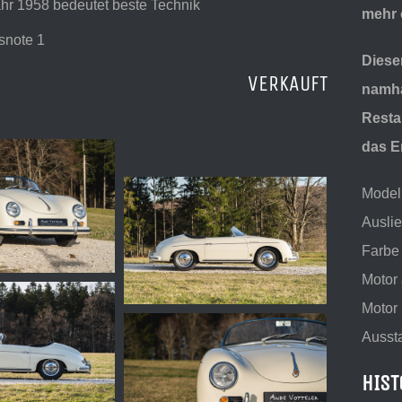
hr 1958 bedeutet beste Technik
mehr 
snote 1
Diese
VERKAUFT
namha
Resta
das E
Modell
Ausli
Farbe 
Motor
Motor
Aussta
HIST