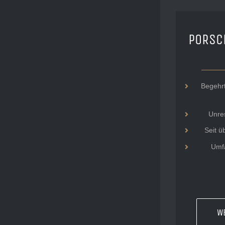
PORSC
Begehr
Unres
Seit ü
Umf
W