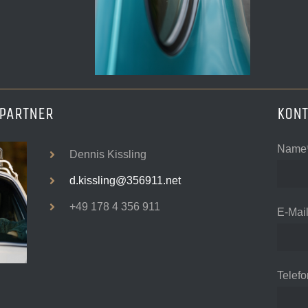
PARTNER
KON
Name
Dennis Kissling
d.kissling@356911.net
+49 178 4 356 911
E-Mai
Telefo