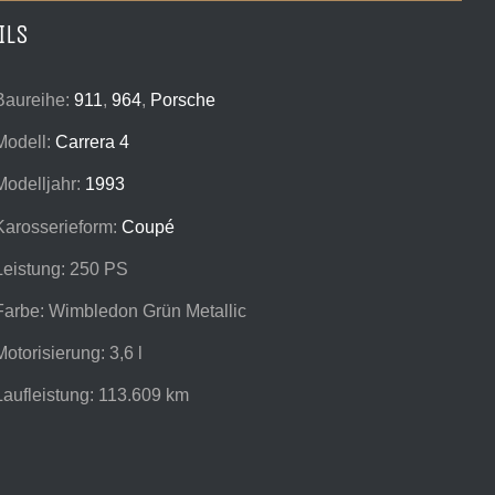
ILS
Baureihe:
911
,
964
,
Porsche
Modell:
Carrera 4
Modelljahr:
1993
Karosserieform:
Coupé
Leistung: 250 PS
Farbe: Wimbledon Grün Metallic
Motorisierung: 3,6 l
Laufleistung: 113.609 km