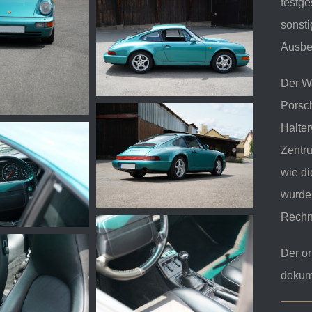
festge
sonsti
Ausbe
Der W
Porsc
Halter
Zentru
wie di
wurden
Rechn
Der or
dokume