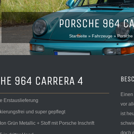
PORSCHE 964 CA
Startseite
»
Fahrzeuge
»
Porsche 
HE 964 CARRERA 4
BES
Einen 
e Erstauslieferung
vor al
ierungsfrei und super gepflegt
ist h
schwie
n Grün Metallic + Stoff mit Porsche Inschrift
doch 