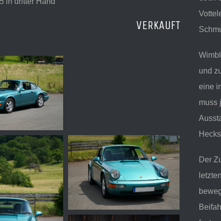
5 in dritter Hand
Vottel
VERKAUFT
Schmu
Wimble
und zu
eine 
muss 
Ausst
Hecks
Der Zu
letzte
bewegt
Beifah