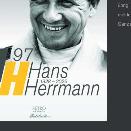
übrig.
melde
Ganz 