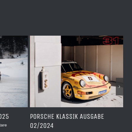
025
PORSCHE KLASSIK AUSGABE
3.
02/2024
tare
Okt