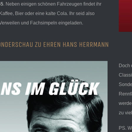
55
. Neben einigen schönen Fahrzeugen findet ihr
affee, Bier oder eine kalte Cola. Ihr seid also
 Verweilen und Fachsimpeln eingeladen.
ONDERSCHAU ZU EHREN HANS HERRMANN
Doch d
Classi
Sonde
Rennf
werden
zu vie
PS. W