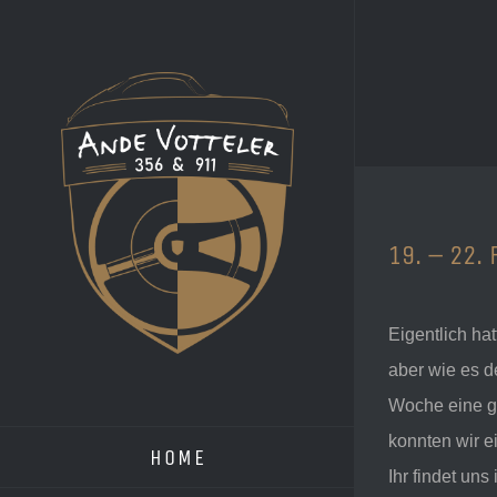
Zum
Inhalt
springen
19. – 22.
Eigentlich hat
aber
wie es d
Woche eine g
konnten wir e
HOME
Ihr findet un