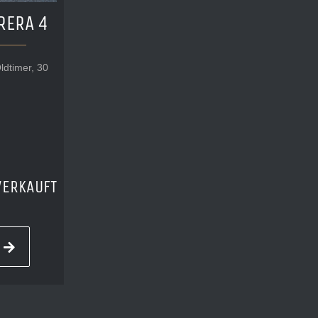
RERA 4
ldtimer, 30
VERKAUFT