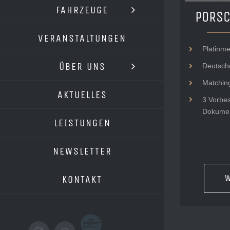
FAHRZEUGE
PORSC
VERANSTALTUNGEN
Platinme
ÜBER UNS
Deutsch
Matchin
AKTUELLES
3 Vorbes
Dokumen
LEISTUNGEN
NEWSLETTER
W
KONTAKT
Elferspot.com