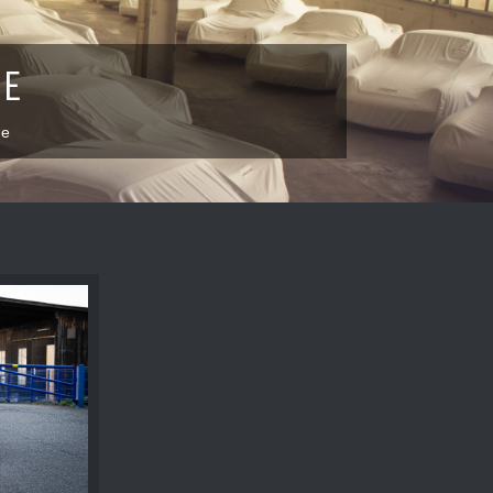
GE
ge